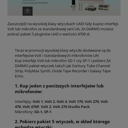
Zaoszczędź na wysokiej klasy wtyczkach UAD! Gdy kupisz interfejs
Volt lub mikrofon ze standardowej serii UA, ZA DARMO możesz
pobrać pakiet 5 pluginów UAD o wartości 4700 zł.
Teraz w promocji wysokiej klasy wtyczki dodawane są do
interfejsów Volt i standardowych mikrofonów UA!
Kup interfejs Volt lub mikrofon SD-1 czy SP-1 i pobierz ZA
DARMO pakiet wtyczek takich jak Century Tube Channel
Strip, PolyMax Synth, Oxide Tape Recorder i Galaxy Tape
Echo.
1. Kup jeden z poniższych interfejsów lub
mikrofonów:
Interfejsy:
Volt 1
,
Volt 2
,
Volt 4
,
Volt 176
,
Volt 276
,
Volt
476
,
Volt 476P
,
Volt 2
,
Volt 276 Studio Pack
Mikrofony:
SD-1
,
SP-1
2. Pobierz pakiet 5 wtyczek, w skład którego
wchodzą wtyczki: