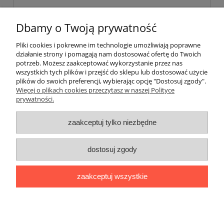
Dbamy o Twoją prywatność
Pliki cookies i pokrewne im technologie umożliwiają poprawne
wyślij
działanie strony i pomagają nam dostosować ofertę do Twoich
potrzeb. Możesz zaakceptować wykorzystanie przez nas
wszystkich tych plików i przejść do sklepu lub dostosować użycie
plików do swoich preferencji, wybierając opcję "Dostosuj zgody".
Pomoc
Więcej o plikach cookies przeczytasz w naszej Polityce
prywatności.
Moje konto
zaakceptuj tylko niezbędne
Płatności i dostawa
dostosuj zgody
Informacje
zaakceptuj wszystkie
O nas
pokaż pełną wersję strony