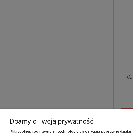
RO
pow
Dbamy o Twoją prywatność
Pliki cookies i pokrewne im technologie umożliwiają poprawne działa