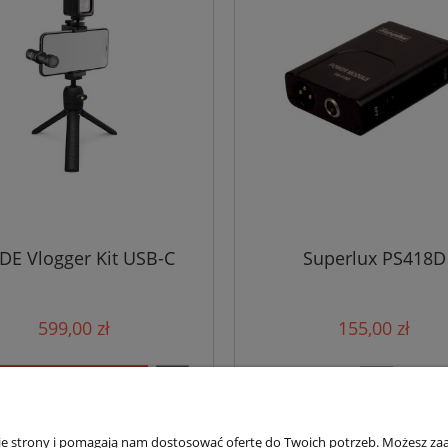
DE Vlogger Kit USB-C
Superlux PS418D
599,00 zł
155,00 zł
iadom o dostępności
nie strony i pomagają nam dostosować ofertę do Twoich potrzeb. Możesz zaa