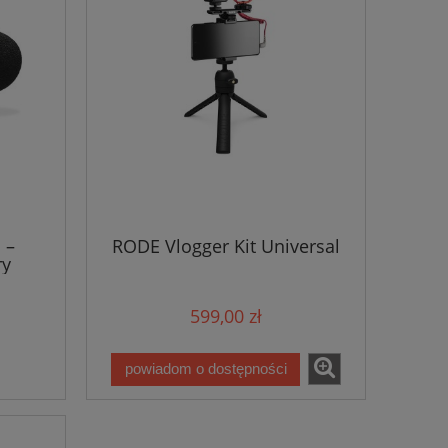
 –
RODE Vlogger Kit Universal
ry
599,00 zł
powiadom o dostępności