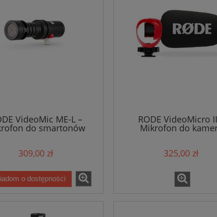
DE VideoMic ME-L –
RODE VideoMicro II
krofon do smartonów
Mikrofon do kame
309,00 zł
325,00 zł
iadom o dostępności