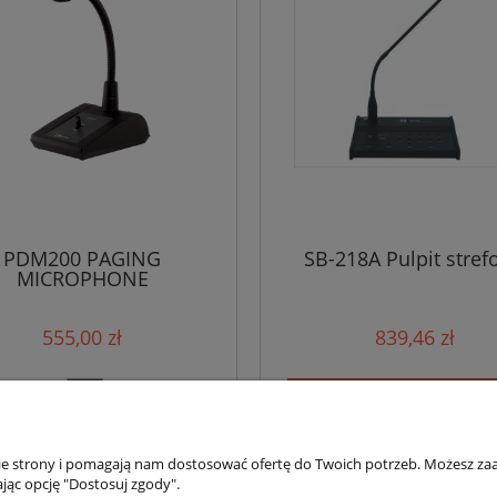
PDM200 PAGING
SB-218A Pulpit stref
MICROPHONE
555,00 zł
839,46 zł
powiadom o dostępności
nie strony i pomagają nam dostosować ofertę do Twoich potrzeb. Możesz zaa
jąc opcję "Dostosuj zgody".