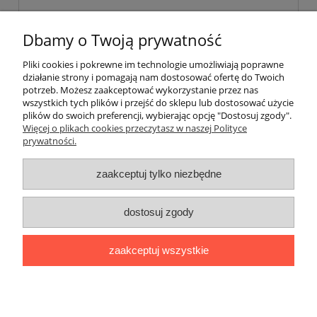
powiadom o dostępności
Dbamy o Twoją prywatność
Pliki cookies i pokrewne im technologie umożliwiają poprawne
działanie strony i pomagają nam dostosować ofertę do Twoich
«
1
2
3
4
5
...
30
»
potrzeb. Możesz zaakceptować wykorzystanie przez nas
wszystkich tych plików i przejść do sklepu lub dostosować użycie
plików do swoich preferencji, wybierając opcję "Dostosuj zgody".
Pomoc
Więcej o plikach cookies przeczytasz w naszej Polityce
prywatności.
Moje konto
zaakceptuj tylko niezbędne
Płatności i dostawa
dostosuj zgody
Informacje
zaakceptuj wszystkie
O nas
pokaż pełną wersję strony