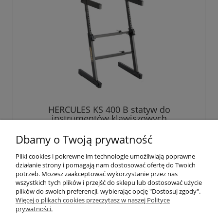
HERCULES KS 400 B statyw do
instrumentów klawiszowych
Dbamy o Twoją prywatność
500,00 zł
Pliki cookies i pokrewne im technologie umożliwiają poprawne
działanie strony i pomagają nam dostosować ofertę do Twoich
potrzeb. Możesz zaakceptować wykorzystanie przez nas
wszystkich tych plików i przejść do sklepu lub dostosować użycie
plików do swoich preferencji, wybierając opcję "Dostosuj zgody".
Pomoc
Więcej o plikach cookies przeczytasz w naszej Polityce
prywatności.