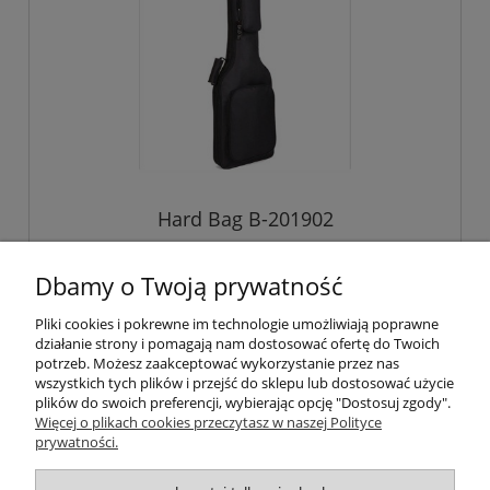
Hard Bag B-201902
Dbamy o Twoją prywatność
80,00 zł
Pliki cookies i pokrewne im technologie umożliwiają poprawne
działanie strony i pomagają nam dostosować ofertę do Twoich
potrzeb. Możesz zaakceptować wykorzystanie przez nas
wszystkich tych plików i przejść do sklepu lub dostosować użycie
plików do swoich preferencji, wybierając opcję "Dostosuj zgody".
Pomoc
Więcej o plikach cookies przeczytasz w naszej Polityce
prywatności.
Moje konto