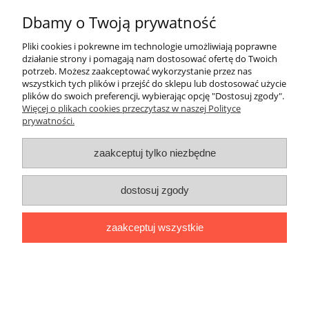
Dbamy o Twoją prywatność
Płatności i dostawa
Pliki cookies i pokrewne im technologie umożliwiają poprawne
Informacje
działanie strony i pomagają nam dostosować ofertę do Twoich
potrzeb. Możesz zaakceptować wykorzystanie przez nas
wszystkich tych plików i przejść do sklepu lub dostosować użycie
O nas
plików do swoich preferencji, wybierając opcję "Dostosuj zgody".
Więcej o plikach cookies przeczytasz w naszej Polityce
prywatności.
pokaż pełną wersję strony
Sklep internetowy Shoper.pl
zaakceptuj tylko niezbędne
dostosuj zgody
zaakceptuj wszystkie