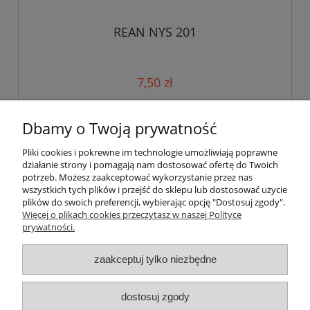
REAN NYS 201
7,50 zł
powiadom o dostępności
Dbamy o Twoją prywatność
Pliki cookies i pokrewne im technologie umożliwiają poprawne
działanie strony i pomagają nam dostosować ofertę do Twoich
«
1
2
»
potrzeb. Możesz zaakceptować wykorzystanie przez nas
wszystkich tych plików i przejść do sklepu lub dostosować użycie
plików do swoich preferencji, wybierając opcję "Dostosuj zgody".
Pomoc
Więcej o plikach cookies przeczytasz w naszej Polityce
prywatności.
Moje konto
zaakceptuj tylko niezbędne
Płatności i dostawa
dostosuj zgody