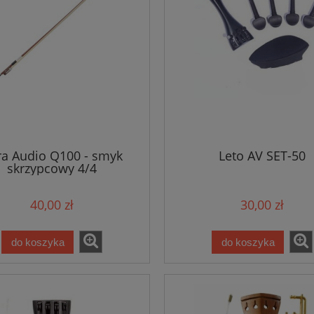
ra Audio Q100 - smyk
Leto AV SET-50
skrzypcowy 4/4
40,00 zł
30,00 zł
do koszyka
do koszyka