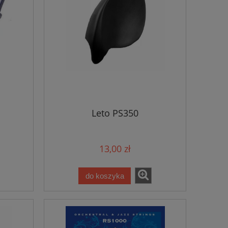
Leto PS350
13,00 zł
do koszyka