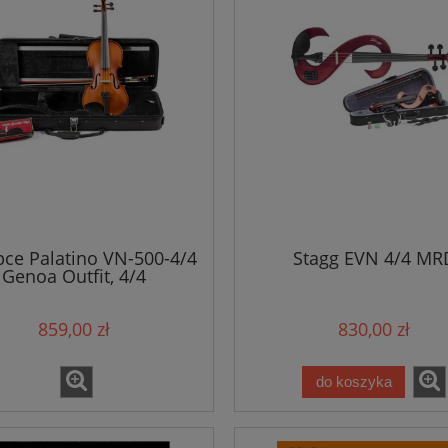
pce Palatino VN-500-4/4
Stagg EVN 4/4 MR
Genoa Outfit, 4/4
859,00 zł
830,00 zł
do koszyka