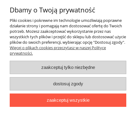
Dbamy o Twoją prywatność
Płatności i dostawa
Pliki cookies i pokrewne im technologie umożliwiają poprawne
Informacje
działanie strony i pomagają nam dostosować ofertę do Twoich
potrzeb. Możesz zaakceptować wykorzystanie przez nas
wszystkich tych plików i przejść do sklepu lub dostosować użycie
O nas
plików do swoich preferencji, wybierając opcję "Dostosuj zgody".
Więcej o plikach cookies przeczytasz w naszej Polityce
prywatności.
pokaż pełną wersję strony
Sklep internetowy Shoper.pl
zaakceptuj tylko niezbędne
dostosuj zgody
zaakceptuj wszystkie