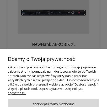
NewHank AEROBIX XL
Dbamy o Twoją prywatność
1 150,00 zł
Pliki cookies i pokrewne im technologie umożliwiają poprawne
działanie strony i pomagają nam dostosować ofertę do Twoich
potrzeb. Możesz zaakceptować wykorzystanie przez nas
wszystkich tych plików i przejść do sklepu lub dostosować użycie
plików do swoich preferencji, wybierając opcję "Dostosuj zgody".
Pomoc
Więcej o plikach cookies przeczytasz w naszej Polityce
prywatności.
Moje konto
zaakceptuj tylko niezbędne