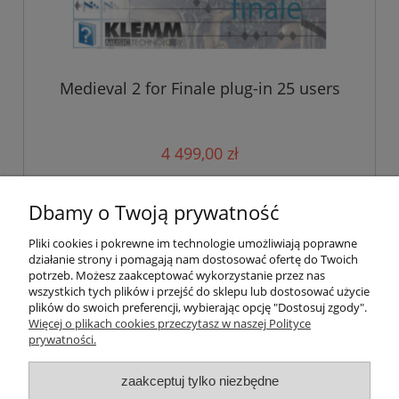
Medieval 2 for Finale plug-in 25 users
4 499,00 zł
do koszyka
Dbamy o Twoją prywatność
Pliki cookies i pokrewne im technologie umożliwiają poprawne
działanie strony i pomagają nam dostosować ofertę do Twoich
«
1
2
»
potrzeb. Możesz zaakceptować wykorzystanie przez nas
wszystkich tych plików i przejść do sklepu lub dostosować użycie
plików do swoich preferencji, wybierając opcję "Dostosuj zgody".
Pomoc
Więcej o plikach cookies przeczytasz w naszej Polityce
prywatności.
Moje konto
zaakceptuj tylko niezbędne