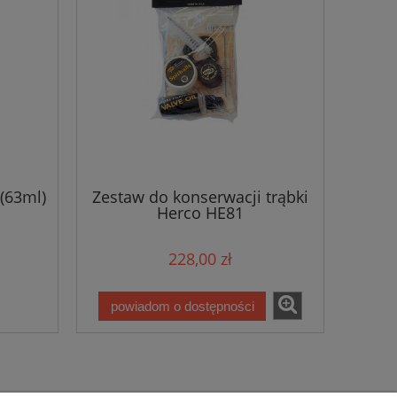
(63ml)
Zestaw do konserwacji trąbki
Herco HE81
228,00 zł
powiadom o dostępności