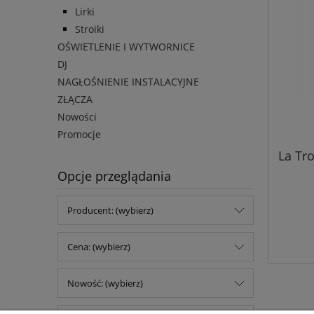
Lirki
Stroiki
OŚWIETLENIE I WYTWORNICE
DJ
NAGŁOŚNIENIE INSTALACYJNE
ZŁĄCZA
Nowości
Promocje
La Tr
Opcje przeglądania
Producent: (wybierz)
Cena: (wybierz)
Nowość: (wybierz)