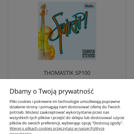
THOMASTIK SP100
Dbamy o Twoją prywatność
159,50 zł
Pliki cookies i pokrewne im technologie umożliwiają poprawne
działanie strony i pomagają nam dostosować ofertę do Twoich
potrzeb. Możesz zaakceptować wykorzystanie przez nas
wszystkich tych plików i przejść do sklepu lub dostosować użycie
plików do swoich preferencji, wybierając opcję "Dostosuj zgody".
Pomoc
Więcej o plikach cookies przeczytasz w naszej Polityce
prywatności.