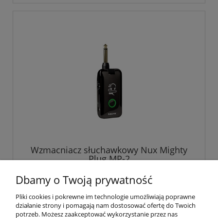
Wzmacniacz słuchawkowy Nux Mighty
Plug MP-2
Dbamy o Twoją prywatność
369,00 zł
Pliki cookies i pokrewne im technologie umożliwiają poprawne
działanie strony i pomagają nam dostosować ofertę do Twoich
potrzeb. Możesz zaakceptować wykorzystanie przez nas