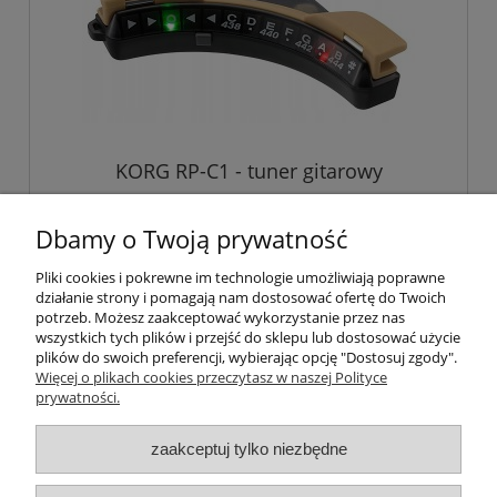
KORG RP-C1 - tuner gitarowy
Dbamy o Twoją prywatność
70,00 zł
Pliki cookies i pokrewne im technologie umożliwiają poprawne
działanie strony i pomagają nam dostosować ofertę do Twoich
potrzeb. Możesz zaakceptować wykorzystanie przez nas
wszystkich tych plików i przejść do sklepu lub dostosować użycie
plików do swoich preferencji, wybierając opcję "Dostosuj zgody".
Pomoc
Więcej o plikach cookies przeczytasz w naszej Polityce
prywatności.
Moje konto
zaakceptuj tylko niezbędne
Płatności i dostawa