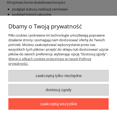
Otrzymasz liczne dodatkowe korzyści:
podgląd statusu realizacji zamówień
podgląd historii zakupów
brak konieczności wprowadzania swoich danych przy kolejnych
Dbamy o Twoją prywatność
zakupach
możliwość otrzymania rabatów i kuponów promocyjnych
Pliki cookies i pokrewne im technologie umożliwiają poprawne
zarejestruj się
działanie strony i pomagają nam dostosować ofertę do Twoich
potrzeb. Możesz zaakceptować wykorzystanie przez nas
wszystkich tych plików i przejść do sklepu lub dostosować użycie
plików do swoich preferencji, wybierając opcję "Dostosuj zgody".
Pomoc
Więcej o plikach cookies przeczytasz w naszej Polityce
prywatności.
Moje konto
zaakceptuj tylko niezbędne
Płatności i dostawa
dostosuj zgody
Informacje
zaakceptuj wszystkie
O nas