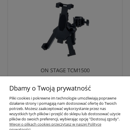
ON STAGE TCM1500
Dbamy o Twoją prywatność
135,00 zł
Pliki cookies i pokrewne im technologie umożliwiają poprawne
działanie strony i pomagają nam dostosować ofertę do Twoich
potrzeb. Możesz zaakceptować wykorzystanie przez nas
wszystkich tych plików i przejść do sklepu lub dostosować użycie
plików do swoich preferencji, wybierając opcję "Dostosuj zgody".
Pomoc
Więcej o plikach cookies przeczytasz w naszej Polityce
prywatności.