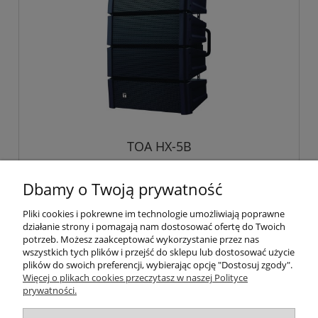
TOA HX-5B
Dbamy o Twoją prywatność
4 000,00 zł
Pliki cookies i pokrewne im technologie umożliwiają poprawne
działanie strony i pomagają nam dostosować ofertę do Twoich
potrzeb. Możesz zaakceptować wykorzystanie przez nas
wszystkich tych plików i przejść do sklepu lub dostosować użycie
plików do swoich preferencji, wybierając opcję "Dostosuj zgody".
Pomoc
Więcej o plikach cookies przeczytasz w naszej Polityce
prywatności.
Moje konto