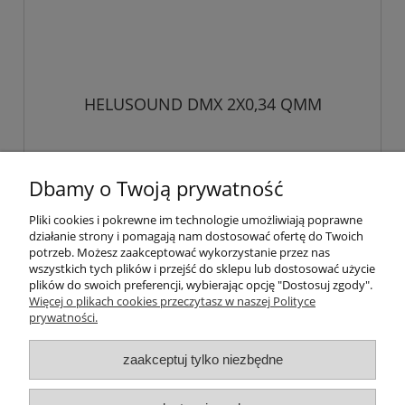
HELUSOUND DMX 2X0,34 QMM
9,60 zł
Dbamy o Twoją prywatność
Pliki cookies i pokrewne im technologie umożliwiają poprawne
do koszyka
działanie strony i pomagają nam dostosować ofertę do Twoich
potrzeb. Możesz zaakceptować wykorzystanie przez nas
wszystkich tych plików i przejść do sklepu lub dostosować użycie
plików do swoich preferencji, wybierając opcję "Dostosuj zgody".
Pomoc
Więcej o plikach cookies przeczytasz w naszej Polityce
prywatności.
Moje konto
zaakceptuj tylko niezbędne
Płatności i dostawa