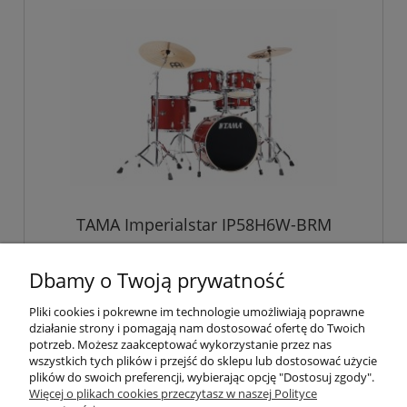
TAMA Imperialstar IP58H6W-BRM
Dbamy o Twoją prywatność
4 100,00 zł
Pliki cookies i pokrewne im technologie umożliwiają poprawne
działanie strony i pomagają nam dostosować ofertę do Twoich
potrzeb. Możesz zaakceptować wykorzystanie przez nas
wszystkich tych plików i przejść do sklepu lub dostosować użycie
plików do swoich preferencji, wybierając opcję "Dostosuj zgody".
Pomoc
Więcej o plikach cookies przeczytasz w naszej Polityce