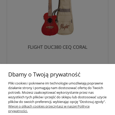
FLIGHT DUC380 CEQ CORAL
549,00 zł
Dbamy o Twoją prywatność
Pliki cookies i pokrewne im technologie umożliwiają poprawne
działanie strony i pomagają nam dostosować ofertę do Twoich
«
1
2
3
4
»
potrzeb. Możesz zaakceptować wykorzystanie przez nas
wszystkich tych plików i przejść do sklepu lub dostosować użycie
plików do swoich preferencji, wybierając opcję "Dostosuj zgody".
Pomoc
Więcej o plikach cookies przeczytasz w naszej Polityce
prywatności.